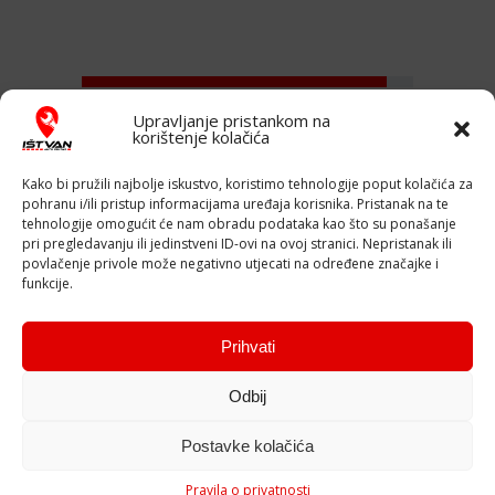
Autodijagnostika
92%
Upravljanje pristankom na
korištenje kolačića
Kako bi pružili najbolje iskustvo, koristimo tehnologije poput kolačića za
Popravak kočnica
75%
pohranu i/ili pristup informacijama uređaja korisnika. Pristanak na te
tehnologije omogućit će nam obradu podataka kao što su ponašanje
pri pregledavanju ili jedinstveni ID-ovi na ovoj stranici. Nepristanak ili
povlačenje privole može negativno utjecati na određene značajke i
Klima
89%
funkcije.
Prihvati
Odbij
Postavke kolačića
© Copyright 2025
Auto Centar Ištvan
Pravila o privatnosti