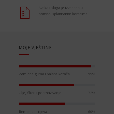
Svaka usluga je izvedena u
pomno isplaniranim koracima.
MOJE VJEŠTINE
Zamjena guma i balans kotača
95%
Ulje, filteri i podmazivanje
72%
Remenje i crijeva
60%