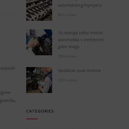
automatskog mjenjača
8332 views
10 razloga zašto motori
automobila s vremenom
gube snagu
7854 views
gonjenih
Neobičan zvuk motora
2325 views
egove
pravilu,
CATEGORIES