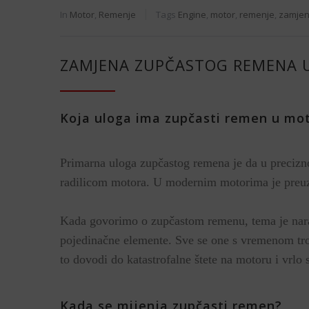
In
Motor
,
Remenje
Tags
Engine
,
motor
,
remenje
,
zamje
ZAMJENA ZUPČASTOG REMENA 
Koja
uloga ima zupčasti remen u mo
Primarna uloga zupčastog remena je da u precizno
radilicom motora. U modernim motorima je preuz
Kada govorimo o zupčastom remenu, tema je nara
pojedinačne elemente. Sve se one s vremenom troš
to dovodi do katastrofalne štete na motoru i vrlo
Kada se mijenja zupčasti remen?