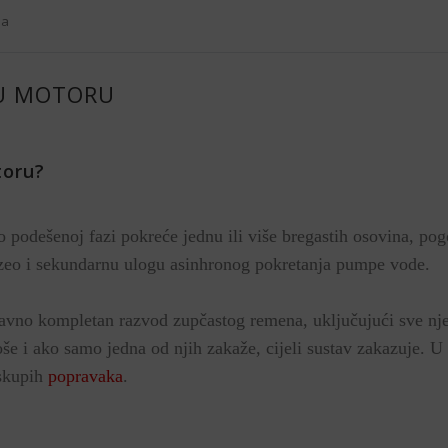
na
U MOTORU
toru?
 podešenoj fazi pokreće jednu ili više bregastih osovina, po
eo i sekundarnu ulogu asinhronog pokretanja pumpe vode.
vno kompletan razvod zupčastog remena, uključujući sve nj
e i ako samo jedna od njih zakaže, cijeli sustav zakazuje. U 
 skupih
popravaka
.