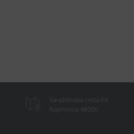
Varaždinska cesta 64
Koprivnica 48000