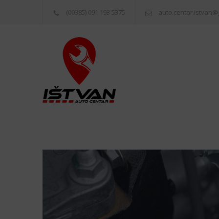
(00385) 091 193 5375
auto.centar.istvan@