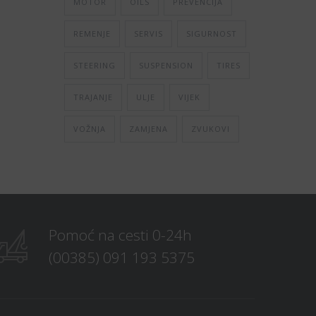
MOTOR
OILS
PREVENCIJA
REMENJE
SERVIS
SIGURNOST
STEERING
SUSPENSION
TIRES
TRAJANJE
ULJE
VIJEK
VOŽNJA
ZAMJENA
ZVUKOVI
Pomoć na cesti 0-24h
(00385) 091 193 5375