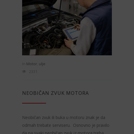
In
Motor
,
ulje
2331
NEOBIČAN ZVUK MOTORA
Neobičan zvuk ili buka u motoru znak je da
odmah trebate serviseru. Osnovno je pravilo
da na svaki neobičan zvuk iz motora treba