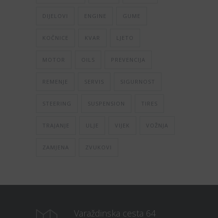
DIJELOVI
ENGINE
GUME
KOČNICE
KVAR
LJETO
MOTOR
OILS
PREVENCIJA
REMENJE
SERVIS
SIGURNOST
STEERING
SUSPENSION
TIRES
TRAJANJE
ULJE
VIJEK
VOŽNJA
ZAMJENA
ZVUKOVI
Varaždinska cesta 64