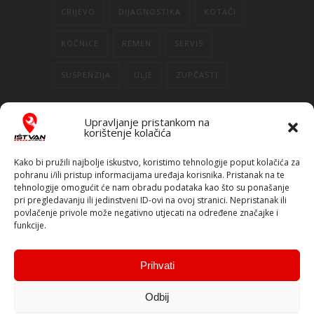
CRIJEVO
DIJAGNOSTIKA
KOTAČI
KOČNICE
REMEN
SERVIS
SUSPENZIJA
ULJE
ZUPČASTI
Upravljanje pristankom na
RADNO VRIJEME
korištenje kolačića
Kako bi pružili najbolje iskustvo, koristimo tehnologije poput kolačića za
Ponedjeljak:
09:00h - 18:00h
pohranu i/ili pristup informacijama uređaja korisnika. Pristanak na te
Utorak:
09:00h - 18:00h
tehnologije omogućit će nam obradu podataka kao što su ponašanje
pri pregledavanju ili jedinstveni ID-ovi na ovoj stranici. Nepristanak ili
Srijeda:
09:00h - 18:00h
povlačenje privole može negativno utjecati na određene značajke i
Četvrtak:
09:00h - 18:00h
funkcije.
Petak:
09:00h - 18:00h
Subota:
09:00h - 12:00h
Prihvati
Nedjelja:
Prema potrebi
Odbij