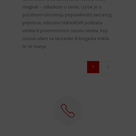
reagirati – odlaskom u servis. Uzrok je o
početnom istrošenju (nepravilnosti) lančanog
prijenosa, odnosno hidrauličkih podizača
ventila ili poremećenom zazoru ventila, koji
izaziva udare na lančanike ili bregasta vratila
te se manja
1
2